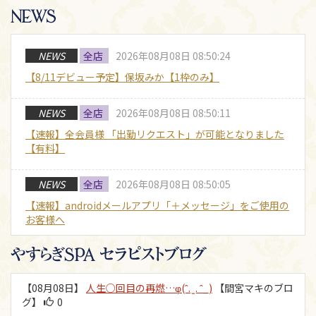
NEWS
全店
2026年08月08日 08:50:24
【8/11デビュー予定】保坂みか【1枠のみ】
NEWS
全店
2026年08月08日 08:50:11
【速報】全会員様 「出勤リクエスト」が可能となりました
【有料】
NEWS
全店
2026年08月08日 08:50:05
【速報】androidメールアプリ「＋メッセージ」をご使用の
お客様へ
NEWS
全店
2026年08月08日 08:49:58
公式LINEから当日予約が可能です
【08月08日】
人生○回目の再燃…φ(ˆ. ̫ . ˆ_)
【間宮マキのブロ
グ】
0
NEWS
全店
2026年08月08日 08:49:44