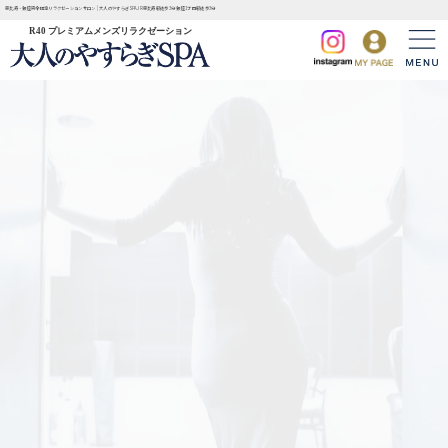
恵比寿・銀座完全個室リラクゼーションサロン | 大人のやすらぎSPA JR恵比寿駅徒歩3分 銀座1丁目駅徒歩3分
R40 プレミアムメンズリラクゼーション