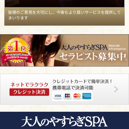
【07月26日】
明日7/27銀座におります♡
【沢口りょうかの
ブログ】
89
皆様のご意見を大切にし、今後もより良いサービスを提供して
まいります
【07月26日】
出会っちゃった♡
【三井まやのブログ】
77
【07月26日】
ありがとうございます
【桃井みつきのブロ
グ】
85
【07月26日】
花火大会
【武井あやのブログ】
70
【07月26日】
キャンセルのお知らせ
【桃井みつきのブロ
グ】
64
【07月26日】
8月出勤日⟡.·
【阿乃あんなのブログ】
84
【07月26日】
8月出勤予定、土日出勤もあります⸜(*ˊᗜˋ*)⸝
【間宮マキのブログ】
88
【07月25日】
こんばんは(*´꒳`*)
【浅倉えまのブログ】
85
【07月25日】
明日（7/26）枠空いてます！ みこと
【奥居み