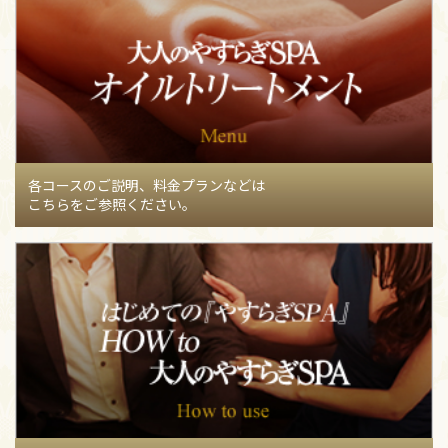
【08月05日】
はなび
【七瀬ゆずのブログ】
62
【08月04日】
私実は！
【武井あやのブログ】
51
【08月04日】
暑中お見舞い申し上げます。♡
【三上あこの
ブログ】
57
【08月03日】
暑い夏こそ△☆○
【桜井はるかのブログ】
75
各コースのご説明、料金プランなどは
こちらをご参照ください。
【08月03日】
本気と書いてマジと読む
【谷川あいこ(8/8 大
阪から再デビュー)のブログ】
51
【08月03日】
8/2 リピートK様 リピートM様 ありがとうご
ざいました❤︎
【奥居みことのブログ】
53
【08月03日】
月曜日(っ´ω`c)♡
【間宮マキのブログ】
59
【08月02日】
大好きな紳士様へ♡
【木村りんのブログ】
227
【08月02日】
幼少期を思い出す懐かしいデザート(๑ ˊ͈ ᐞ ˋ͈ )
【間宮マキのブログ】
55