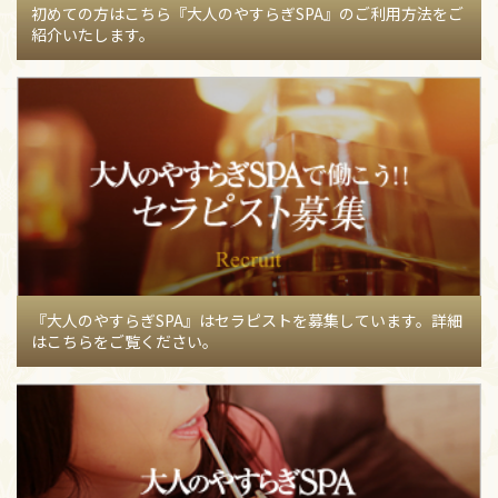
初めての方はこちら『大人のやすらぎSPA』のご利用方法をご
紹介いたします。
【08月01日】
初めまして！！
【青山りほのブログ】
110
【08月01日】
8月19〜21日 10時〜15時半頃出勤！
【武井あ
やのブログ】
60
【08月01日】
こんにちは╰(*´︶`*)╯♡
【浅倉えまのブロ
グ】
70
【08月01日】
*♥8月の出勤日♥*
【森ひなつのブログ】
65
【08月01日】
8月スタート!!
【奥居みことのブログ】
52
『大人のやすらぎSPA』はセラピストを募集しています。詳細
【08月01日】
お部屋
【和歌月みおのブログ】
51
はこちらをご覧ください。
【07月31日】
わーい(*^O^*)
【天野さゆりのブログ】
70
【07月31日】
リピート率90%♡
【阿乃あんなのブログ】
121
【07月31日】
暑さ厳しい日々頑張る紳士様へ*¨*•.¸♬︎
【藤井