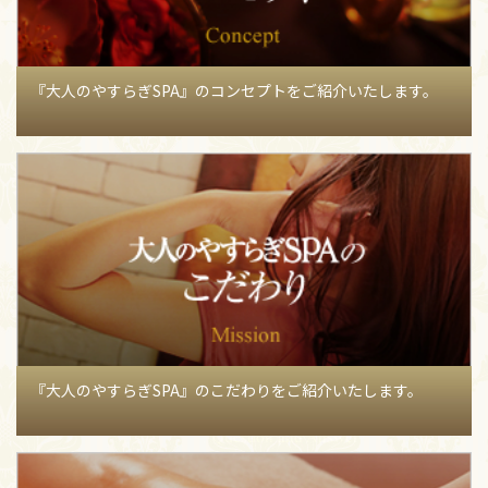
ご予約方法についてのガイドライン〜完全版〜
【08月06日】
8/5 お会いした方々へ(ᐢ´꒳｀ᐢ)
【間宮マキのブ
ログ】
84
【08月06日】
8/3 お会いした方々へ( ｡ᵒ̴̶̷̥́ - ᵒ̴̶̷̣̥̀ ｡)
【間宮マキのブ
『大人のやすらぎSPA』のコンセプトをご紹介いたします。
ログ】
51
【08月06日】
いつもありがとうございます♡
【大和なつめ
のブログ】
60
【08月06日】
★黒★
【菊池ふみなのブログ】
73
【08月05日】
ロングからショートにしました！
【大島あか
りのブログ】
61
【08月05日】
映画スパイダーマン、最高でした！
【奥居みこ
とのブログ】
52
【08月05日】
解禁！
【天野さゆりのブログ】
71
『大人のやすらぎSPA』のこだわりをご紹介いたします。
【08月05日】
久しぶりの木曜日昼出勤です❤
【藤井まきのブ
ログ】
78