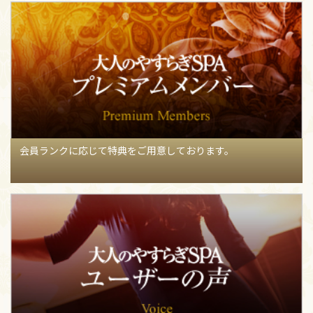
【07月28日】
明日7/29キャンセルが出たみたいです！
【間
宮マキのブログ】
73
【07月28日】
8月スケジュールのお知らせʕ•ᴥ•ʔ
【蒼井いお
りのブログ】
100
【07月28日】
7/2お会いした方々へ(*>ᴗ<*)
【間宮マキのブ
ログ】
53
【07月27日】
27日の関西弁のダンディさま♡
【三井まやの
会員ランクに応じて特典をご用意しております。
ブログ】
57
【07月27日】
27日のJさま♡
【三井まやのブログ】
73
【07月27日】
1ヶ月
【和歌月みおのブログ】
72
【07月27日】
7/26 Y様、N様、リピートY様 ありがとうござ
いました❤︎
【奥居みことのブログ】
62
【07月27日】
活動的になれそう✧*｡٩(ˊωˋ*)و✧*｡
【間宮マ
キのブログ】
76