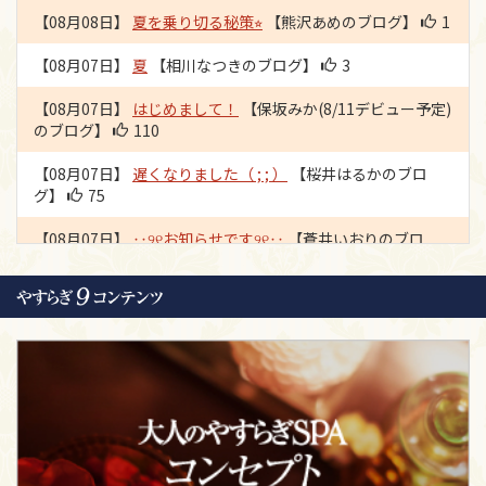
【08月08日】
夏を乗り切る秘策⭐︎
【熊沢あめのブログ】
1
【続々デビュー中！】期待の新人2000円OFF！【スーパー
ダイヤモンド会員様限定】
【08月07日】
夏
【相川なつきのブログ】
3
NEWS
全店
2026年08月08日 08:49:36
【08月07日】
はじめまして！
【保坂みか(8/11デビュー予定)
のブログ】
110
【ご新規様限定！！】全コース 2,000円OFF
【08月07日】
遅くなりました（ ; ; ）
【桜井はるかのブロ
NEWS
全店
2026年08月08日 08:49:29
グ】
75
☆6月度ランキングを会員マイページにて公開中☆
【08月07日】
‥୨୧お知らせです୨୧‥
【蒼井いおりのブロ
グ】
120
NEWS
全店
2026年08月08日 08:49:18
【08月06日】
❁明日は【はな】の日❁
【山咲はなのブログ】
【リラクゼーションオプション販売開始のお知らせ】
90
NEWS
全店
2026年08月08日 08:49:10
【08月06日】
【お知らせ】銀座で会いましょう♡
【阿乃あ
んなのブログ】
90
【過去掲載】お客様へのお知らせ、注意事項まとめ
【08月06日】
*｡ﾟ♥♡1周年♡♥*｡ﾟ
【森ひなつのブログ】
52
NEWS
全店
2026年08月08日 08:49:04