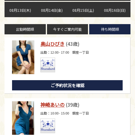
08月13日(木)
08月14日(金)
08月15日(土)
08月16日(日)
出勤時間順
今すぐご案内可能
待ち時間順
奥山ひびき
(43歳)
出勤：12:00 - 17:00 銀座一丁目
ご予約状況を確認
神崎あいの
(39歳)
出勤：10:00 - 15:00 銀座一丁目