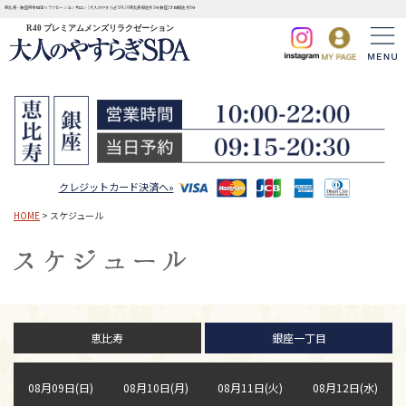
恵比寿・銀座完全個室リラクゼーションサロン | 大人のやすらぎSPA JR恵比寿駅徒歩3分 銀座1丁目駅徒歩3分
R40 プレミアムメンズリラクゼーション
クレジットカード決済へ»
HOME
> スケジュール
恵比寿
銀座一丁目
08月09日(日)
08月10日(月)
08月11日(火)
08月12日(水)