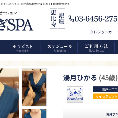
らぎSPA JR恵比寿駅徒歩3分 銀座1丁目駅徒歩3分
クゼーション
クレジットカー
湯月ひかる
(45歳)
銀座一丁目
マイセラピスト
湯月ひ