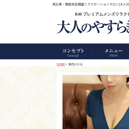
恵比寿・銀座完全個室リラクゼーションサロン|大人のやす
R40 プレミアムメンズリラ
HOME
> 湯月ひかる