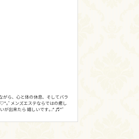
じながら、心と体の休息、そしてバラ
♡*｡ﾟメンズエステならではの癒し
来たら 嬉しいです｡.:* ♬*゜