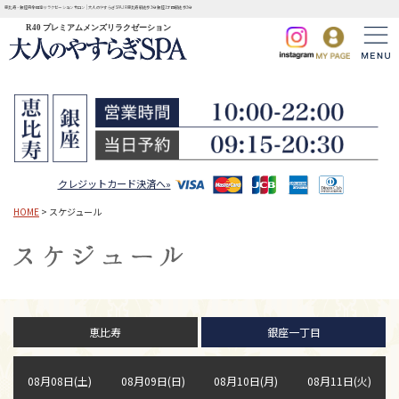
恵比寿・銀座完全個室リラクゼーションサロン | 大人のやすらぎSPA JR恵比寿駅徒歩3分 銀座1丁目駅徒歩3分
R40 プレミアムメンズリラクゼーション
クレジットカード決済へ»
HOME
> スケジュール
恵比寿
銀座一丁目
08月08日(土)
08月09日(日)
08月10日(月)
08月11日(火)