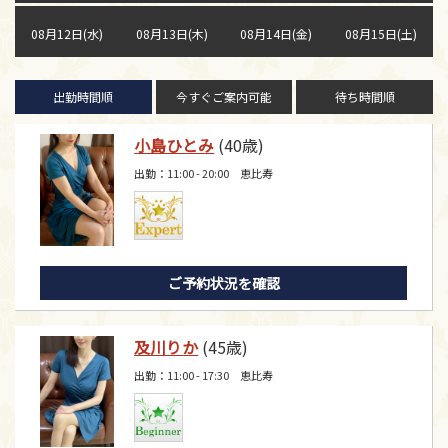
08月12日(水)
08月13日(木)
08月14日(金)
08月15日(土)
出勤時間順
今すぐご案内可能
待ち時間順
小島ひとみ
(40歳)
出勤：11:00 - 20:00 恵比寿
ご予約状況を確認
及川りか
(45歳)
出勤：11:00 - 17:30 恵比寿