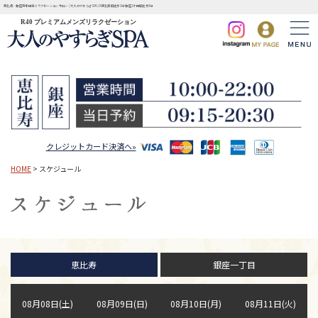
恵比寿・銀座完全個室リラクゼーションサロン | 大人のやすらぎSPA JR恵比寿駅徒歩3分 銀座1丁目駅徒歩3分
R40 プレミアムメンズリラクゼーション
クレジットカード決済へ»
HOME
> スケジュール
恵比寿
銀座一丁目
08月08日(土)
08月09日(日)
08月10日(月)
08月11日(火)