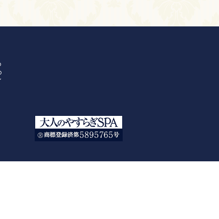
の
の
イ