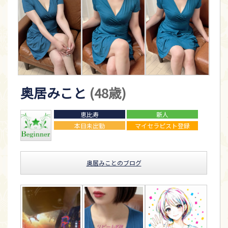
奥居みこと
(48歳)
恵比寿
新人
本日未出勤
マイセラピスト登録
奥居みことのブログ