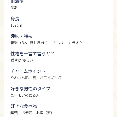
血液型
B型
身長
157cm
趣味・特技
音楽（Bz、藤井風etc） サウナ カラオケ
性格を一言で言うと？
穏やか 優しい
チャームポイント
やわもち肌 唇 お尻 小さい手
好きな男性のタイプ
ユーモアのある人
好きな食べ物
麺類 お寿司 お酒（笑）