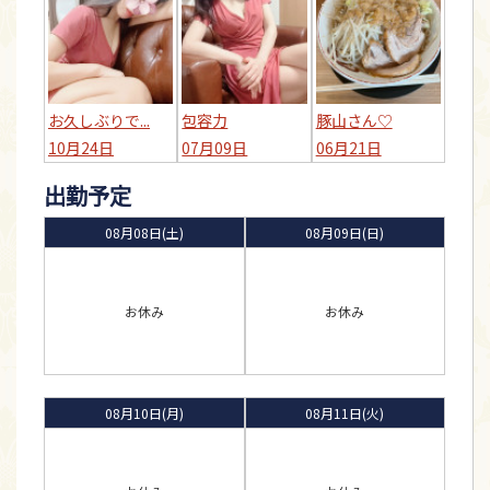
お久しぶりで...
包容力
豚山さん♡
10月24日
07月09日
06月21日
出勤予定
08月08日(土)
08月09日(日)
お休み
お休み
08月10日(月)
08月11日(火)