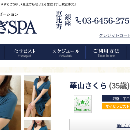
らぎSPA JR恵比寿駅徒歩3分 銀座1丁目駅徒歩3分
クゼーション
クレジットカー
華山さくら
(35歳)
銀座一丁目
マイセラピスト
華山さ