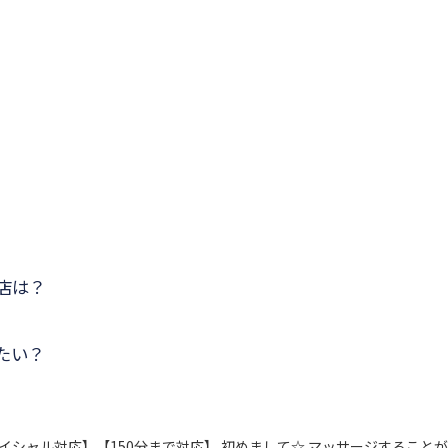
店は？
たい？
シャル対応】【150分まで対応】 初めまして☆ マッサージすること