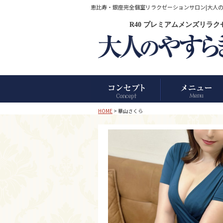
恵比寿・銀座完全個室リラクゼーションサロン|大人のやす
R40 プレミアムメンズリラ
HOME
> 華山さくら