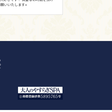
願いいたします⭐︎
の
の
イ