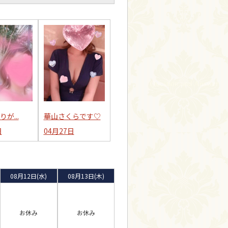
が...
華山さくらです♡
日
04月27日
08月12日(水)
08月13日(木)
お休み
お休み