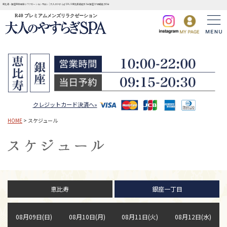
恵比寿・銀座完全個室リラクゼーションサロン | 大人のやすらぎSPA JR恵比寿駅徒歩3分 銀座1丁目駅徒歩3分
R40 プレミアムメンズリラクゼーション
クレジットカード決済へ»
HOME
> スケジュール
恵比寿
銀座一丁目
08月09日(日)
08月10日(月)
08月11日(火)
08月12日(水)