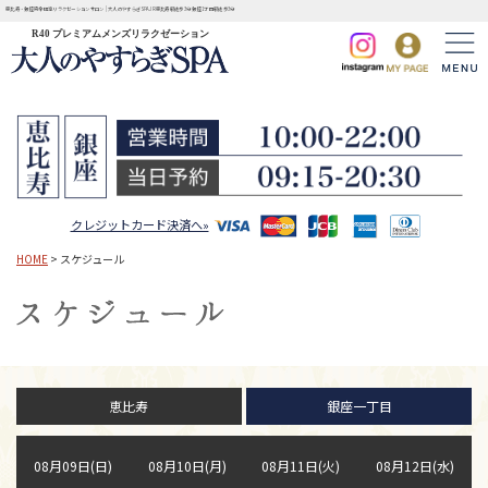
恵比寿・銀座完全個室リラクゼーションサロン | 大人のやすらぎSPA JR恵比寿駅徒歩3分 銀座1丁目駅徒歩3分
R40 プレミアムメンズリラクゼーション
クレジットカード決済へ»
HOME
> スケジュール
恵比寿
銀座一丁目
08月09日(日)
08月10日(月)
08月11日(火)
08月12日(水)