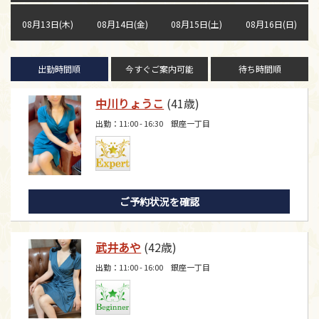
08月13日(木)
08月14日(金)
08月15日(土)
08月16日(日)
出勤時間順
今すぐご案内可能
待ち時間順
中川りょうこ
(41歳)
出勤：11:00 - 16:30 銀座一丁目
ご予約状況を確認
武井あや
(42歳)
出勤：11:00 - 16:00 銀座一丁目