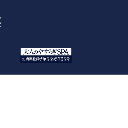
の
の
イ