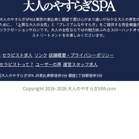
大人のやすらぎSPAは東京の恵比寿と銀座で遊び心があり違いが分かる大人の男性
ために、「上質な大人の女性」と「プレミアムなやすらぎ」をご提供する完全個室
リラクゼーションサロンです。大人の女性ならではの魅力あふれるスローハンドオ
ルトリートメントをお楽しみくださいませ。
法
セラピスト求人
リンク
店舗概要・プライバシーポリシー
ンセラピストって？
ユーザーの声
運営スタッフ求人
人のやすらぎSPA JR恵比寿駅徒歩3分 銀座1丁目駅徒歩3分
Copyright 2016-2026 大人のやすらぎSPA.com