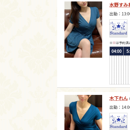
水野すみ
出勤：13:0
※
■
は予約済
04:00
5
木下れん
出勤：14:0