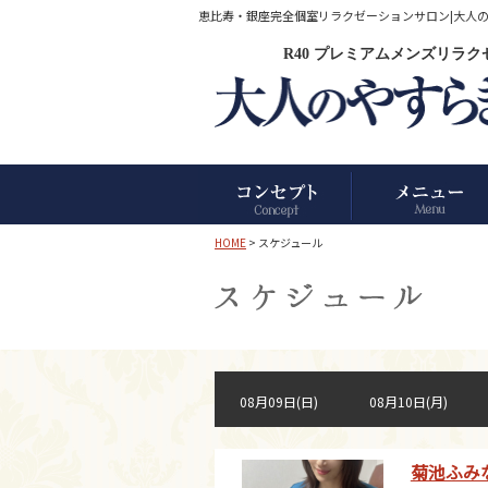
恵比寿・銀座完全個室リラクゼーションサロン|大人のやす
R40 プレミアムメンズリラ
HOME
> スケジュール
08月09日(日)
08月10日(月)
菊池ふみ