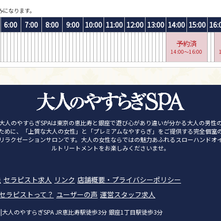
みになります。
6:00
7:00
8:00
9:00
10:00
11:00
12:00
13:00
14:00
15:00
16:
予約済
14:00〜16:00
大人のやすらぎSPAは東京の恵比寿と銀座で遊び心があり違いが分かる大人の男性
ために、「上質な大人の女性」と「プレミアムなやすらぎ」をご提供する完全個室
リラクゼーションサロンです。大人の女性ならではの魅力あふれるスローハンドオ
ルトリートメントをお楽しみくださいませ。
法
セラピスト求人
リンク
店舗概要・プライバシーポリシー
ンセラピストって？
ユーザーの声
運営スタッフ求人
人のやすらぎSPA JR恵比寿駅徒歩3分 銀座1丁目駅徒歩3分