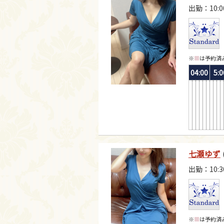
出勤：10:0
※
■
は予約済
04:00
5:0
七瀬ゆず
出勤：10:3
※
■
は予約済