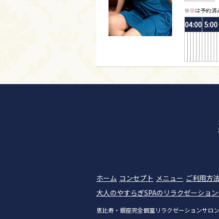
※
■
は予約済
04:00
5:00
ホーム
コンセプト
メニュー
ご利用方
大人のやすらぎSPAのリラクゼーショ
恵比寿・銀座完全個室リラクゼーションサロン|大