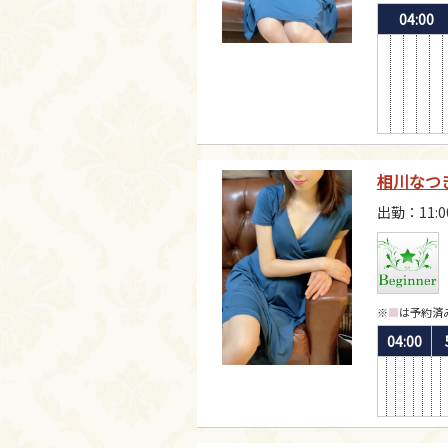
04:00
相川なつ
出勤：11:0
※
■
は予約済
04:00