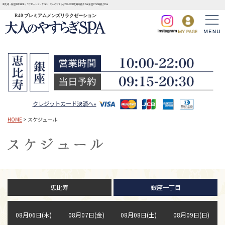
恵比寿・銀座完全個室リラクゼーションサロン | 大人のやすらぎSPA JR恵比寿駅徒歩3分 銀座1丁目駅徒歩3分
R40 プレミアムメンズリラクゼーション
クレジットカード決済へ»
HOME
> スケジュール
恵比寿
銀座一丁目
08月06日(木)
08月07日(金)
08月08日(土)
08月09日(日)