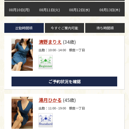
08月10日(月)
08月11日(火)
08月12日(水)
08月13日(木)
出勤時間順
今すぐご案内可能
待ち時間順
清野まりえ
(34歳)
出勤：10:00 - 14:00 銀座一丁目
ご予約状況を確認
湯月ひかる
(45歳)
出勤：11:00 - 19:00 銀座一丁目