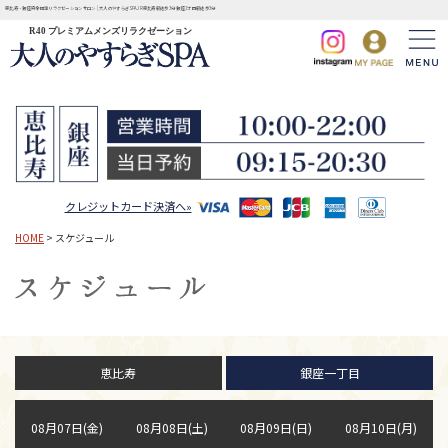
恵比寿・銀座完全個室リラクゼーションサロン | 大人のやすらぎSPA JR恵比寿駅徒歩3分 銀座1丁目駅徒歩3分
R40 プレミアムメンズリラクゼーション
クレジットカード決済へ»
HOME
> スケジュール
恵比寿
銀座一丁目
08月07日(金)
08月08日(土)
08月09日(日)
08月10日(月)