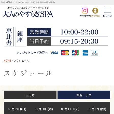
恵比寿・銀座完全個室リラクゼーションサロン | 大人のやすらぎSPA JR恵比寿駅徒歩3分 銀座1丁目駅徒歩3分
R40 プレミアムメンズリラクゼーション
クレジットカード決済へ»
HOME
> スケジュール
恵比寿
銀座一丁目
08月09日(日)
08月10日(月)
08月11日(火)
08月12日(水)