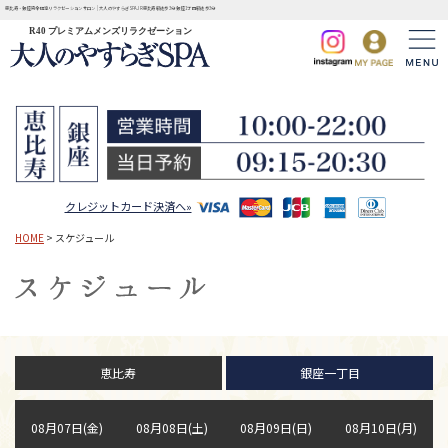
恵比寿・銀座完全個室リラクゼーションサロン | 大人のやすらぎSPA JR恵比寿駅徒歩3分 銀座1丁目駅徒歩3分
R40 プレミアムメンズリラクゼーション
クレジットカード決済へ»
HOME
> スケジュール
恵比寿
銀座一丁目
08月07日(金)
08月08日(土)
08月09日(日)
08月10日(月)