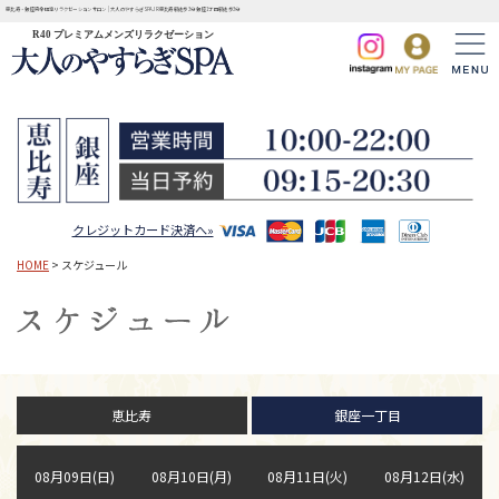
恵比寿・銀座完全個室リラクゼーションサロン | 大人のやすらぎSPA JR恵比寿駅徒歩3分 銀座1丁目駅徒歩3分
R40 プレミアムメンズリラクゼーション
クレジットカード決済へ»
HOME
> スケジュール
恵比寿
銀座一丁目
08月09日(日)
08月10日(月)
08月11日(火)
08月12日(水)