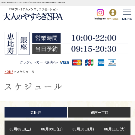
恵比寿・銀座完全個室リラクゼーションサロン | 大人のやすらぎSPA JR恵比寿駅徒歩3分 銀座1丁目駅徒歩3分
R40 プレミアムメンズリラクゼーション
クレジットカード決済へ»
HOME
> スケジュール
恵比寿
銀座一丁目
08月08日(土)
08月09日(日)
08月10日(月)
08月11日(火)