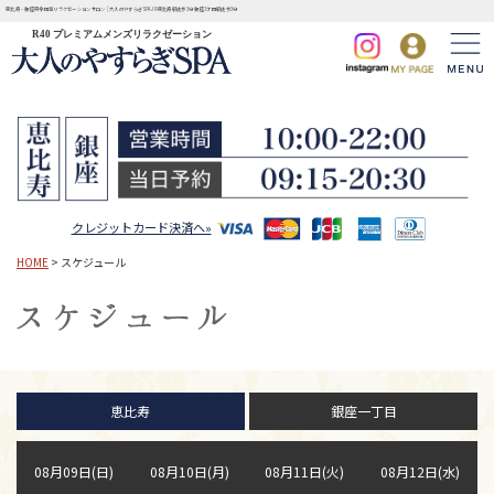
恵比寿・銀座完全個室リラクゼーションサロン | 大人のやすらぎSPA JR恵比寿駅徒歩3分 銀座1丁目駅徒歩3分
R40 プレミアムメンズリラクゼーション
クレジットカード決済へ»
HOME
> スケジュール
恵比寿
銀座一丁目
08月09日(日)
08月10日(月)
08月11日(火)
08月12日(水)