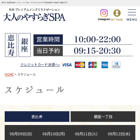
恵比寿・銀座完全個室リラクゼーションサロン | 大人のやすらぎSPA JR恵比寿駅徒歩3分 銀座1丁目駅徒歩3分
R40 プレミアムメンズリラクゼーション
クレジットカード決済へ»
HOME
> スケジュール
恵比寿
銀座一丁目
08月09日(日)
08月10日(月)
08月11日(火)
08月12日(水)